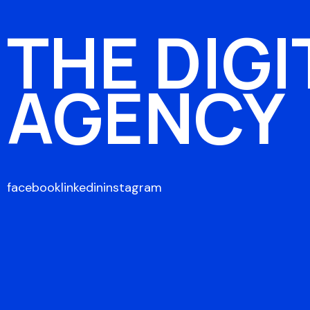
THE DIGI
AGENCY
facebook
linkedin
instagram