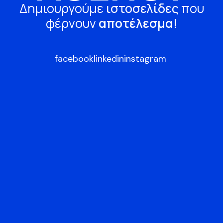
Δημιουργούμε
ιστοσελίδες
που
φέρνουν
αποτέλεσμα!
facebook
linkedin
instagram