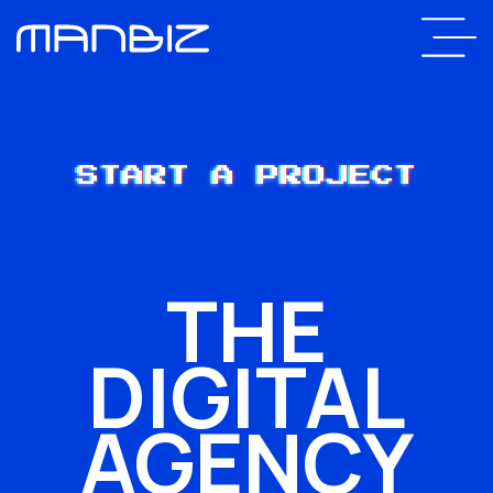
START A PROJECT
THE
DIGITAL
AGENCY