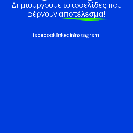
Δημιουργούμε
ιστοσελίδες
που
φέρνουν
αποτέλεσμα!
facebook
linkedin
instagram