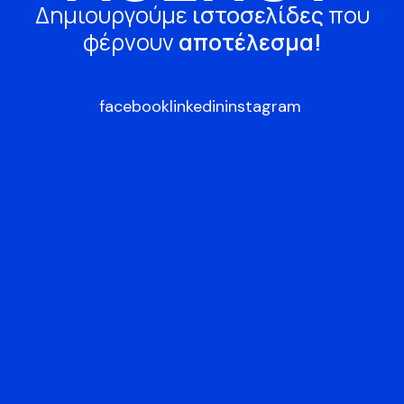
Δημιουργούμε
ιστοσελίδες
που
φέρνουν
αποτέλεσμα!
facebook
linkedin
instagram