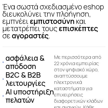
Ένα σωστά σχεδιασμένο eshop
διευκολύνει την πλοήγηση,
εμπνέει
εμπιστοσύνη
και
μετατρέπει τους
επισκέπτες
σε
αγοραστές
.
ασφάλεια &
Με περισσότερα από
22 χρόνια εμπειρίας
απόδοση
στον ψηφιακό χώρο,
B2C & Β2Β
αναπτύσσουμε
λειτουργίες
ηλεκτρονικά
καταστήματα για
AI υποστήριξη
επιχειρήσεις
πελατών
διαφορετικών κλάδων
και αναγκών. Κάθε