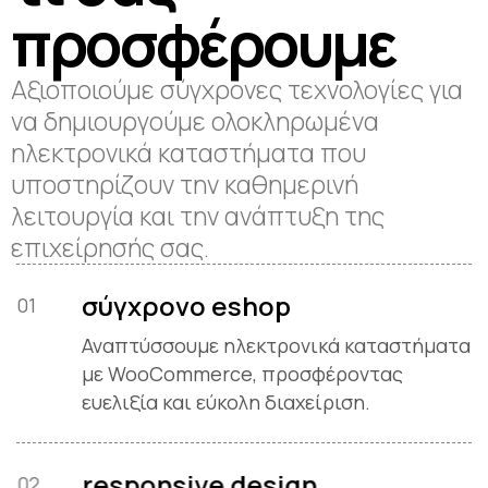
π
ρ
ο
σ
φ
έ
ρ
ο
υ
μ
ε
Αξιοποιούμε σύγχρονες τεχνολογίες για
να δημιουργούμε ολοκληρωμένα
ηλεκτρονικά καταστήματα που
υποστηρίζουν την καθημερινή
λειτουργία και την ανάπτυξη της
επιχείρησής σας.
σύγχρονο eshop
01
Αναπτύσσουμε ηλεκτρονικά καταστήματα
με WooCommerce, προσφέροντας
ευελιξία και εύκολη διαχείριση.
responsive design
02