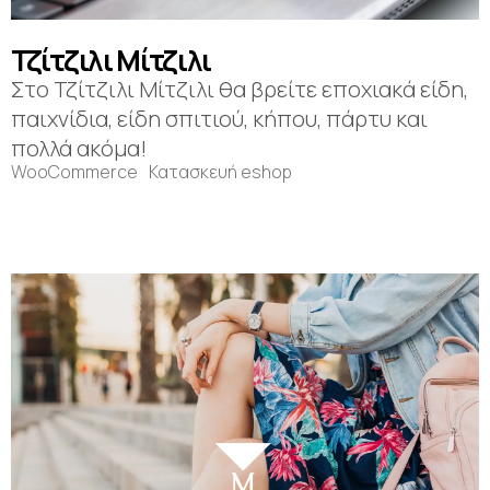
Τζίτζιλι Μίτζιλι
Στο Τζίτζιλι Μίτζιλι θα βρείτε εποχιακά είδη,
παιχνίδια, είδη σπιτιού, κήπου, πάρτυ και
πολλά ακόμα!
WooCommerce
Κατασκευή eshop