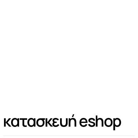
e
s
h
o
p
s
σ
χ
ε
δ
ι
α
σ
μ
έ
ν
ε
ς
γ
ι
α
π
ω
λ
ή
σ
ε
ι
ς
η επιτυχία σας στο internet
είναι η δουλειά μας
κατασκευή eshop