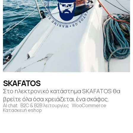
SKAFATOS
Στο ηλεκτρονικό κατάστημα SKAFATOS θα
βρείτε όλα όσα χρειάζεται ένα σκάφος.
AI chat
B2C & B2B λειτουργίες
WooCommerce
Κατασκευή eshop