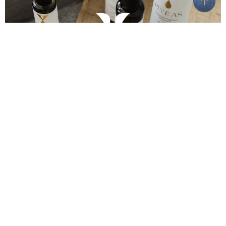
Piyèas
Ηλεκτρονικό κατάστημα με εξαιρετικό
παρθένο ελαιόλαδο, εμπνευσμένο από τη γη
της Θάσου.