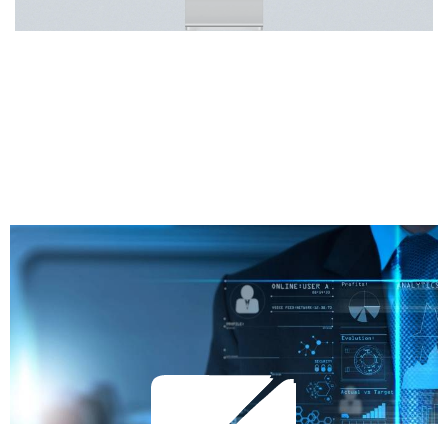
δ
ε
ί
τ
ε
ε
π
ί
σ
η
ς
.
.
.