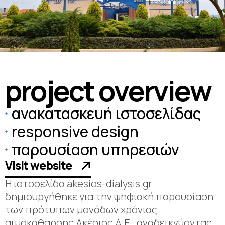
p
r
o
j
e
c
t
o
v
e
r
v
i
e
w
ανακατασκευή ιστοσελίδας
responsive design
παρουσίαση υπηρεσιών
Visit website
Η ιστοσελίδα akesios-dialysis.gr
δημιουργήθηκε για την ψηφιακή παρουσίαση
των πρότυπων μονάδων χρόνιας
αιμοκάθαρσης Ακέσιος Α.Ε., αναδεικνύοντας