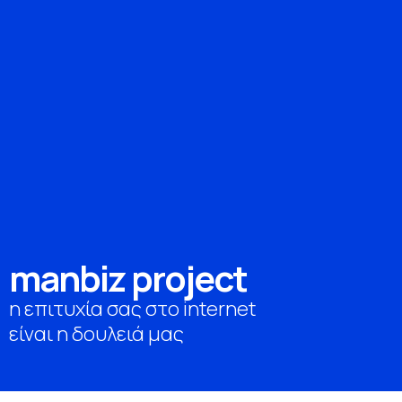
m
a
n
b
i
z
p
r
o
j
e
c
t
η επιτυχία σας στο internet
είναι η δουλειά μας