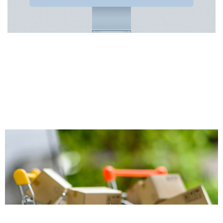
δ
ε
ί
τ
ε
ε
π
ί
σ
η
ς
.
.
.