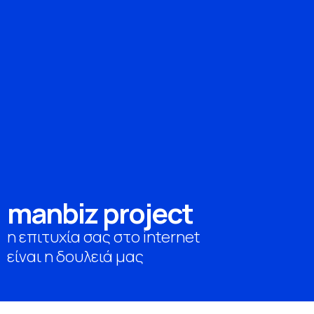
m
a
n
b
i
z
p
r
o
j
e
c
t
η επιτυχία σας στο internet
είναι η δουλειά μας