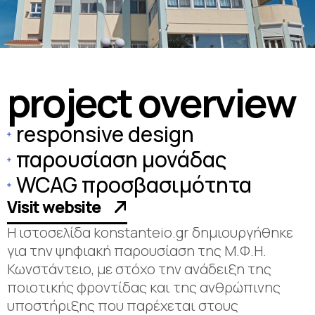
p
r
o
j
e
c
t
o
v
e
r
v
i
e
w
responsive design
παρουσίαση μονάδας
WCAG προσβασιμότητα
Visit website
Η ιστοσελίδα konstanteio.gr δημιουργήθηκε
για την ψηφιακή παρουσίαση της Μ.Φ.Η.
Κωνστάντειο, με στόχο την ανάδειξη της
ποιοτικής φροντίδας και της ανθρώπινης
υποστήριξης που παρέχεται στους