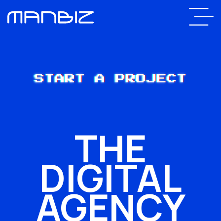
START A PROJECT
THE
DIGITAL
AGENCY