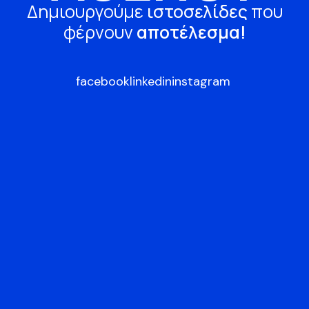
Δημιουργούμε
ιστοσελίδες
που
φέρνουν
αποτέλεσμα!
facebook
linkedin
instagram