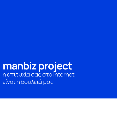
m
a
n
b
i
z
p
r
o
j
e
c
t
η επιτυχία σας στο internet
είναι η δουλειά μας