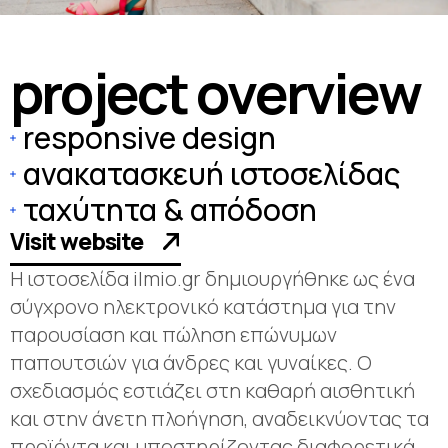
p
r
o
j
e
c
t
o
v
e
r
v
i
e
w
responsive design
ανακατασκευή ιστοσελίδας
ταχύτητα & απόδοση
Visit website
Η ιστοσελίδα ilmio.gr δημιουργήθηκε ως ένα
σύγχρονο ηλεκτρονικό κατάστημα για την
παρουσίαση και πώληση επώνυμων
παπουτσιών για άνδρες και γυναίκες. Ο
σχεδιασμός εστιάζει στη καθαρή αισθητική
και στην άνετη πλοήγηση, αναδεικνύοντας τα
προϊόντα και υποστηρίζοντας διαφορετικά