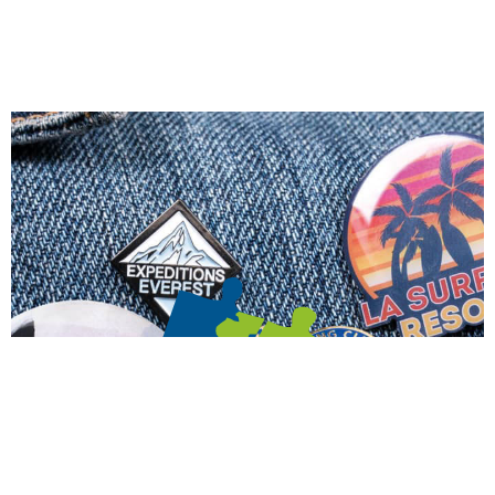
δ
ε
ί
τ
ε
ε
π
ί
σ
η
ς
.
.
.