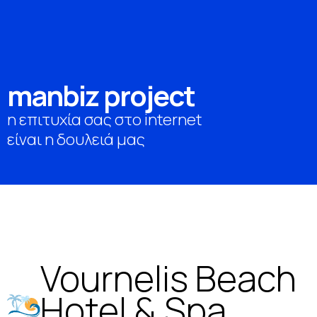
m
a
n
b
i
z
p
r
o
j
e
c
t
η επιτυχία σας στο internet
είναι η δουλειά μας
Vournelis Beach
Hotel & Spa