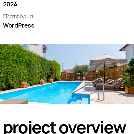
2024
Πλατφόρμα
WordPress
p
r
o
j
e
c
t
o
v
e
r
v
i
e
w