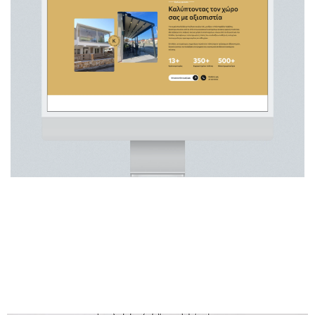
δ
ε
ί
τ
ε
ε
π
ί
σ
η
ς
.
.
.