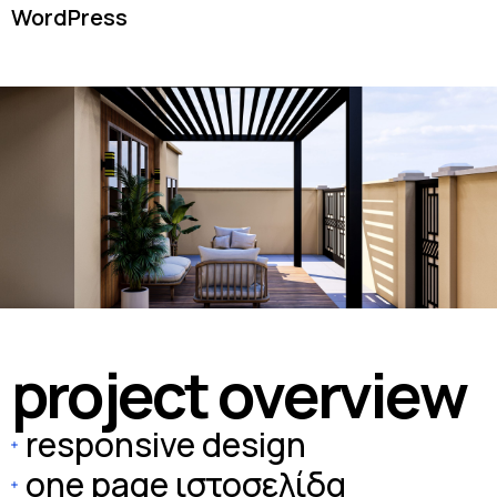
WordPress
p
r
o
j
e
c
t
o
v
e
r
v
i
e
w
responsive design
one page ιστοσελίδα