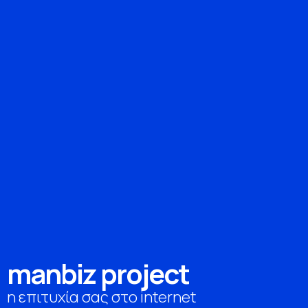
m
a
n
b
i
z
p
r
o
j
e
c
t
η επιτυχία σας στο internet