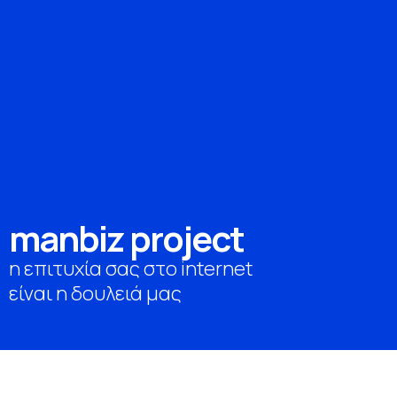
m
a
n
b
i
z
p
r
o
j
e
c
t
η επιτυχία σας στο internet
είναι η δουλειά μας