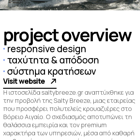
p
r
o
j
e
c
t
o
v
e
r
v
i
e
w
responsive design
ταχύτητα & απόδοση
σύστημα κρατήσεων
Visit website
Η ιστοσελίδα saltybreeze.gr αναπτύχθηκε για
την προβολή της Salty Breeze, μιας εταιρείας
που προσφέρει πολυτελείς κρουαζιέρες στο
Βόρειο Αιγαίο. Ο σχεδιασμός αποτυπώνει τη
θαλάσσια εμπειρία και τον premium
χαρακτήρα των υπηρεσιών, μέσα από καθαρή