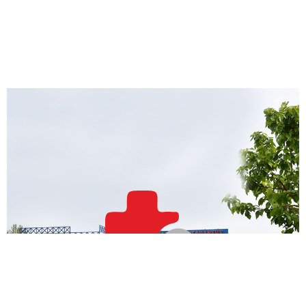
δ
ε
ί
τ
ε
ε
π
ί
σ
η
ς
.
.
.