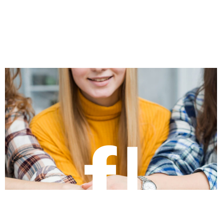
δ
ε
ί
τ
ε
ε
π
ί
σ
η
ς
.
.
.