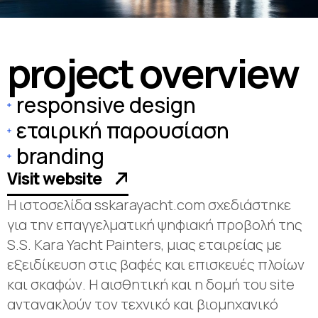
p
r
o
j
e
c
t
o
v
e
r
v
i
e
w
responsive design
εταιρική παρουσίαση
branding
Visit website
Η ιστοσελίδα sskarayacht.com σχεδιάστηκε
για την επαγγελματική ψηφιακή προβολή της
S.S. Kara Yacht Painters, μιας εταιρείας με
εξειδίκευση στις βαφές και επισκευές πλοίων
και σκαφών. Η αισθητική και η δομή του site
αντανακλούν τον τεχνικό και βιομηχανικό