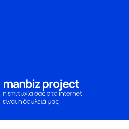
m
a
n
b
i
z
p
r
o
j
e
c
t
η επιτυχία σας στο internet
είναι η δουλειά μας