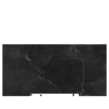
δ
ε
ί
τ
ε
ε
π
ί
σ
η
ς
.
.
.