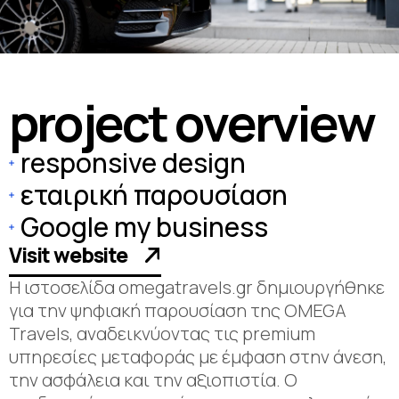
p
r
o
j
e
c
t
o
v
e
r
v
i
e
w
responsive design
εταιρική παρουσίαση
Google my business
Visit website
Η ιστοσελίδα omegatravels.gr δημιουργήθηκε
για την ψηφιακή παρουσίαση της OMEGA
Travels, αναδεικνύοντας τις premium
υπηρεσίες μεταφοράς με έμφαση στην άνεση,
την ασφάλεια και την αξιοπιστία. Ο