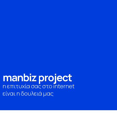
m
a
n
b
i
z
p
r
o
j
e
c
t
η επιτυχία σας στο internet
είναι η δουλειά μας