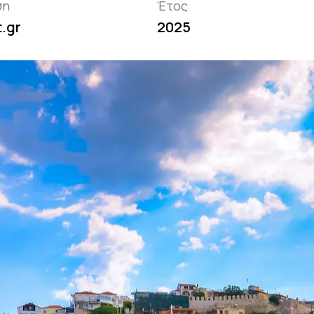
ση
Έτος
t.gr
2025