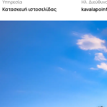
Υπηρεσία
Ηλ. Διεύθυν
Κατασκευή ιστοσελίδας
kavalapoin