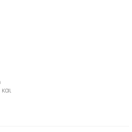
η
 και