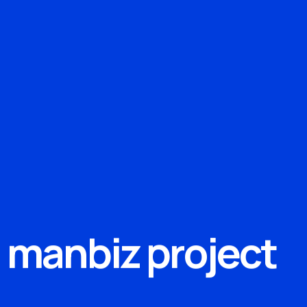
m
a
n
b
i
z
p
r
o
j
e
c
t