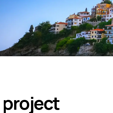
p
r
o
j
e
c
t