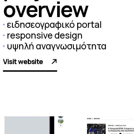
o
v
e
r
v
i
e
w
ειδησεογραφικό portal
responsive design
υψηλή αναγνωσιμότητα
Visit website