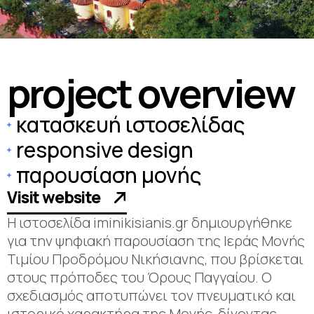
p
r
o
j
e
c
t
o
v
e
r
v
i
e
w
κατασκευή ιστοσελίδας
responsive design
παρουσίαση μονής
Visit website
Η ιστοσελίδα iminikisianis.gr δημιουργήθηκε
για την ψηφιακή παρουσίαση της Ιεράς Μονής
Τιμίου Προδρόμου Νικήσιανης, που βρίσκεται
στους πρόποδες του Όρους Παγγαίου. Ο
σχεδιασμός αποτυπώνει τον πνευματικό και
ιστορικό χαρακτήρα της Μονής, δίνοντας