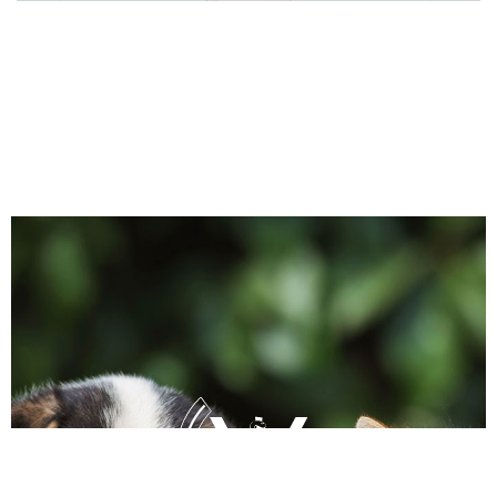
δ
ε
ί
τ
ε
ε
π
ί
σ
η
ς
.
.
.