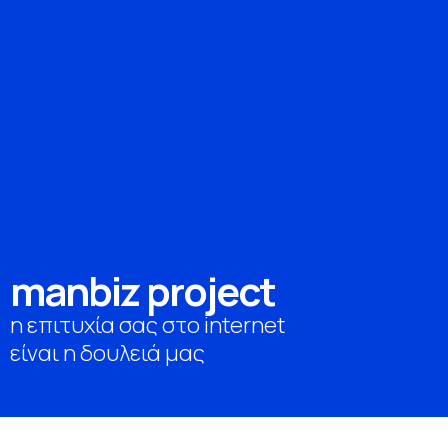
m
a
n
b
i
z
p
r
o
j
e
c
t
η επιτυχία σας στο internet
είναι η δουλειά μας