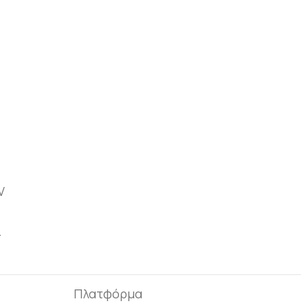
ν
.
Πλατφόρμα