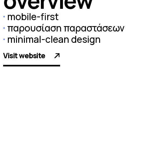
o
v
e
r
v
i
e
w
mobile-first
παρουσίαση παραστάσεων
minimal-clean design
Visit website