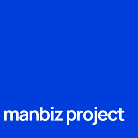
m
a
n
b
i
z
p
r
o
j
e
c
t