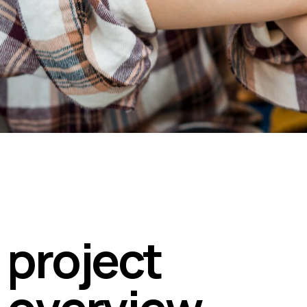
p
r
o
j
e
c
t