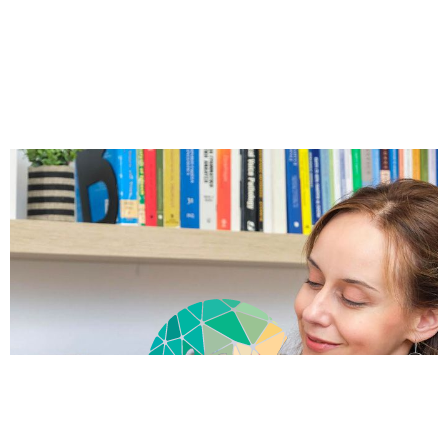
δ
ε
ί
τ
ε
ε
π
ί
σ
η
ς
.
.
.