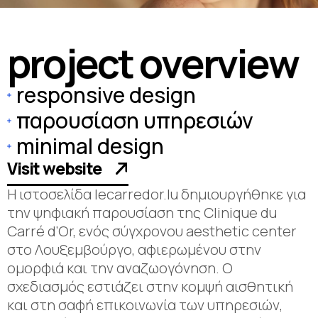
p
r
o
j
e
c
t
o
v
e
r
v
i
e
w
responsive design
παρουσίαση υπηρεσιών
minimal design
Visit website
Η ιστοσελίδα lecarredor.lu δημιουργήθηκε για
την ψηφιακή παρουσίαση της Clinique du
Carré d’Or, ενός σύγχρονου aesthetic center
στο Λουξεμβούργο, αφιερωμένου στην
ομορφιά και την αναζωογόνηση. Ο
σχεδιασμός εστιάζει στην κομψή αισθητική
και στη σαφή επικοινωνία των υπηρεσιών,