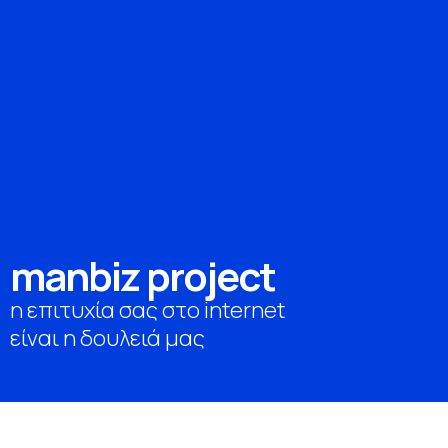
m
a
n
b
i
z
p
r
o
j
e
c
t
η επιτυχία σας στο internet
είναι η δουλειά μας